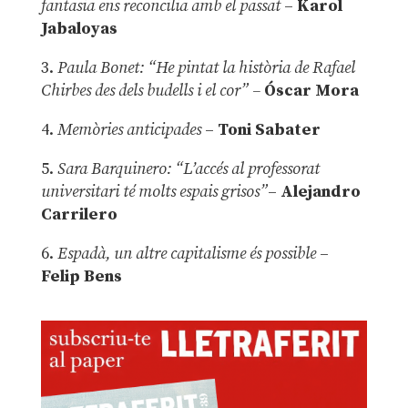
fantasia ens reconcilia amb el passat
–
Karol
Jabaloyas
3.
Paula Bonet: “He pintat la història de Rafael
Chirbes des dels budells i el cor” –
Óscar Mora
4.
Memòries anticipades
–
Toni Sabater
5.
Sara Barquinero: “L’accés al professorat
universitari té molts espais grisos”
–
Alejandro
Carrilero
6.
Espadà, un altre capitalisme és possible
–
Felip Bens