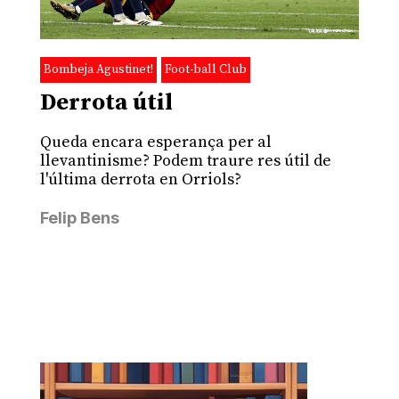
Bombeja Agustinet!
Foot-ball Club
Derrota útil
Queda encara esperança per al
llevantinisme? Podem traure res útil de
l'última derrota en Orriols?
Felip Bens