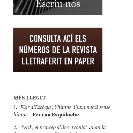
MÉS LLEGIT
1.
‘Flor d’Escòcia’, l’himne d’una nació sense
himne–
Ferran Esquilache
2.
‘Tyrik, el príncep d’Ilercavònia’, quan la