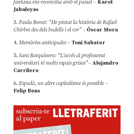
fantasia ens reconcilia amb el passat
–
Karol
Jabaloyas
3.
Paula Bonet: “He pintat la història de Rafael
Chirbes des dels budells i el cor” –
Óscar Mora
4.
Memòries anticipades
–
Toni Sabater
5.
Sara Barquinero: “L’accés al professorat
universitari té molts espais grisos”
–
Alejandro
Carrilero
6.
Espadà, un altre capitalisme és possible
–
Felip Bens