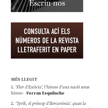
MÉS LLEGIT
1.
‘Flor d’Escòcia’, l’himne d’una nació sense
himne–
Ferran Esquilache
2.
‘Tyrik, el príncep d’Ilercavònia’, quan la