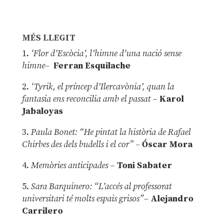
MÉS LLEGIT
1.
‘Flor d’Escòcia’, l’himne d’una nació sense
himne–
Ferran Esquilache
2.
‘Tyrik, el príncep d’Ilercavònia’, quan la
fantasia ens reconcilia amb el passat
–
Karol
Jabaloyas
3.
Paula Bonet: “He pintat la història de Rafael
Chirbes des dels budells i el cor” –
Óscar Mora
4.
Memòries anticipades
–
Toni Sabater
5.
Sara Barquinero: “L’accés al professorat
universitari té molts espais grisos”
–
Alejandro
Carrilero