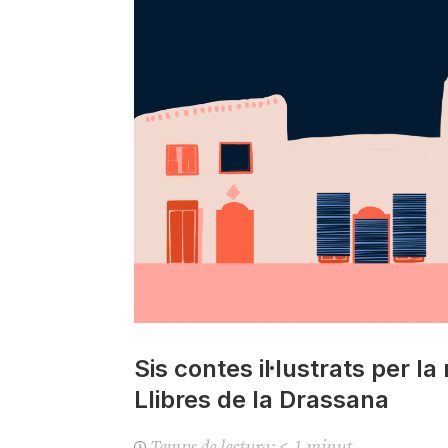
Sis contes il·lustrats per la
Llibres de la Drassana
Temps de lectura:
< 1
minut