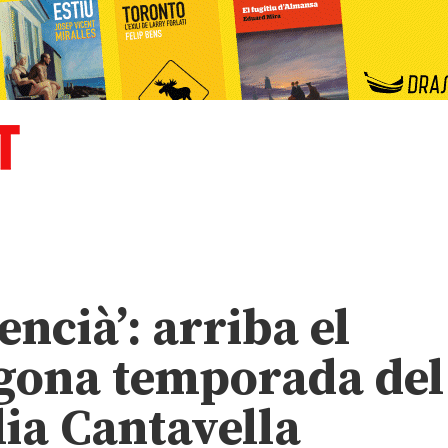
encià’: arriba el
segona temporada del
lia Cantavella