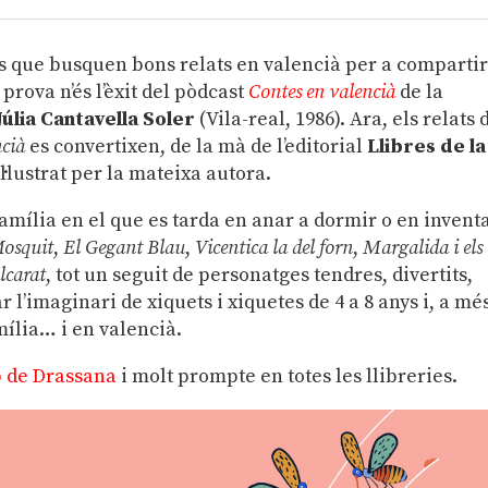
s que busquen bons relats en valencià per a comparti
prova n’és l’èxit del pòdcast
Contes en valencià
de la
Júlia Cantavella Soler
(Vila-real, 1986). Ara, els relats 
ncià
es convertixen, de la mà de l’editorial
Llibres de la
il·lustrat per la mateixa autora.
 família en el que es tarda en anar a dormir o en invent
osquit
,
El Gegant Blau
,
Vicentica la del forn
,
Margalida i els
lcarat
, tot un seguit de personatges tendres, divertits,
l’imaginari de xiquets i xiquetes de 4 a 8 anys i, a mé
ília… i en valencià.
b de Drassana
i molt prompte en totes les llibreries.