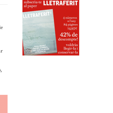
r
de
ar
s,