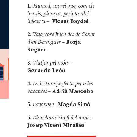
1.
Jaume I, un rei que, com els
herois, plorava, però també
liderava –
Vicent Baydal
2.
Vaig vore Ítaca des de Canet
d’en Berenguer
–
Borja
Segura
3.
Viatjar pel món
–
Gerardo León
4.
La lectura perfecta per a les
vacances –
Adrià Mancebo
5.
наздраве
–
Magda Simó
6.
Els gelats de la fi del món
–
Josep Vicent Miralles