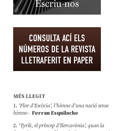
MÉS LLEGIT
1.
‘Flor d’Escòcia’, l’himne d’una nació sense
himne–
Ferran Esquilache
2.
‘Tyrik, el príncep d’Ilercavònia’, quan la