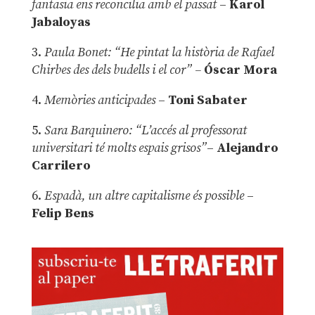
fantasia ens reconcilia amb el passat
–
Karol
Jabaloyas
3.
Paula Bonet: “He pintat la història de Rafael
Chirbes des dels budells i el cor” –
Óscar Mora
4.
Memòries anticipades
–
Toni Sabater
5.
Sara Barquinero: “L’accés al professorat
universitari té molts espais grisos”
–
Alejandro
Carrilero
6.
Espadà, un altre capitalisme és possible
–
Felip Bens