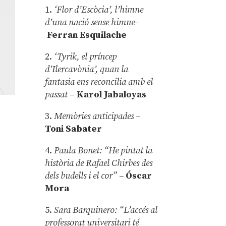
1.
‘Flor d’Escòcia’, l’himne
d’una nació sense himne–
Ferran Esquilache
2.
‘Tyrik, el príncep
d’Ilercavònia’, quan la
fantasia ens reconcilia amb el
passat
–
Karol Jabaloyas
3.
Memòries anticipades
–
Toni Sabater
4.
Paula Bonet: “He pintat la
història de Rafael Chirbes des
dels budells i el cor” –
Óscar
Mora
5.
Sara Barquinero: “L’accés al
professorat universitari té