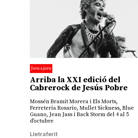
Jorn a jorn
Arriba la XXI edició del
Cabrerock de Jesús Pobre
Mossén Bramit Morera i Els Morts,
Ferreteria Rosario, Mullet Sickness, Blue
Guano, Jean Jass i Back Storm del 4 al 5
d'octubre
Lletraferit