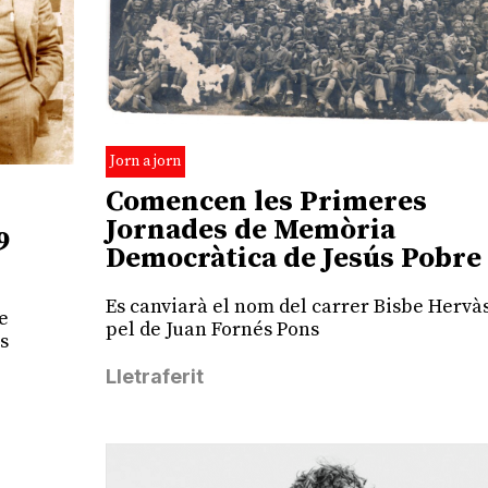
Jorn a jorn
Comencen les Primeres
Jornades de Memòria
9
Democràtica de Jesús Pobre
Es canviarà el nom del carrer Bisbe Hervà
te
pel de Juan Fornés Pons
es
Lletraferit