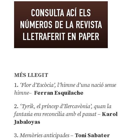
MÉS LLEGIT
1.
‘Flor d’Escòcia’, l’himne d’una nació sense
himne–
Ferran Esquilache
2.
‘Tyrik, el príncep d’Ilercavònia’, quan la
fantasia ens reconcilia amb el passat
–
Karol
Jabaloyas
3.
Memòries anticipades
–
Toni Sabater