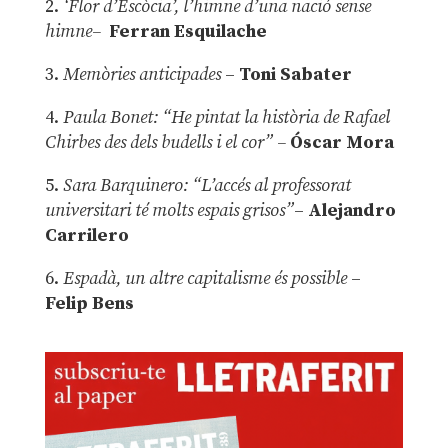
2.
‘Flor d’Escòcia’, l’himne d’una nació sense
himne–
Ferran Esquilache
3.
Memòries anticipades
–
Toni Sabater
4.
Paula Bonet: “He pintat la història de Rafael
Chirbes des dels budells i el cor” –
Óscar Mora
5.
Sara Barquinero: “L’accés al professorat
universitari té molts espais grisos”
–
Alejandro
Carrilero
6.
Espadà, un altre capitalisme és possible
–
Felip Bens