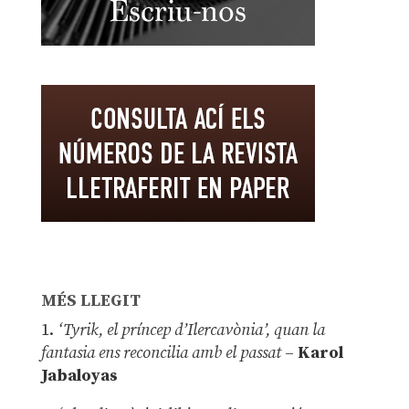
MÉS LLEGIT
1.
‘Tyrik, el príncep d’Ilercavònia’, quan la
fantasia ens reconcilia amb el passat
–
Karol
Jabaloyas