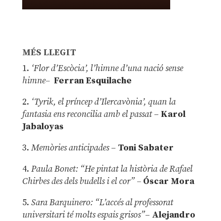
MÉS LLEGIT
1.
‘Flor d’Escòcia’, l’himne d’una nació sense
himne–
Ferran Esquilache
2.
‘Tyrik, el príncep d’Ilercavònia’, quan la
fantasia ens reconcilia amb el passat
–
Karol
Jabaloyas
3.
Memòries anticipades
–
Toni Sabater
4.
Paula Bonet: “He pintat la història de Rafael
Chirbes des dels budells i el cor” –
Óscar Mora
5.
Sara Barquinero: “L’accés al professorat
universitari té molts espais grisos”
–
Alejandro