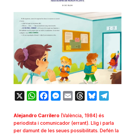
X
WhatsApp
Facebook
Messenger
Email
Threads
Bluesky
Teleg
Alejandro Carrilero
(València, 1984) és
periodista i comunicador (errant). Llig i parla
per damunt de les seues possibilitats. Defén la