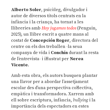
Alberto Soler
, psicòleg, divulgador i
autor de diversos títols centrats en la
infància i la criança, ha tornat a les
llibreries amb
Hoy jugamos todos
(Penguin,
2025), un llibre escrit a quatre mans al
costat de
Concepción Roger
, directora del
centre on els dos treballen -la seua
companya de vida i
Conchín
durant la resta
de l’entrevista- i il·lustrat per
Nerea
Vicente
.
Amb esta obra, els autors busquen plantar
una llavor per a abordar l’assetjament
escolar des d’una perspectiva col·lectiva,
empàtica i transformadora. Xarrem amb
ell sobre escriptura, infància,
bullying
i la
importància dels espectadors en estes