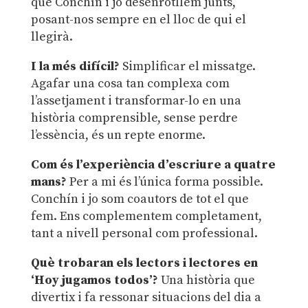
que Conchín i jo desenrotllem junts,
posant-nos sempre en el lloc de qui el
llegirà.
I la més difí
cil?
Simplificar el missatge.
Agafar una cosa tan complexa com
l’assetjament i transformar-lo en una
història comprensible, sense perdre
l’essència, és un repte enorme.
Com és l’experiència d’escriure a quatre
mans?
Per a mi és l’única forma possible.
Conchín i jo som coautors de tot el que
fem. Ens complementem completament,
tant a nivell personal com professional.
Què trobaran els lectors i lectores en
‘Hoy jugamos todos’
?
Una història que
divertix i fa ressonar situacions del dia a