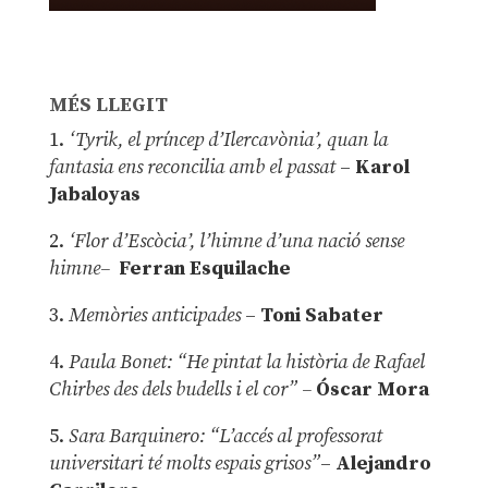
MÉS LLEGIT
1.
‘Tyrik, el príncep d’Ilercavònia’, quan la
fantasia ens reconcilia amb el passat
–
Karol
Jabaloyas
2.
‘Flor d’Escòcia’, l’himne d’una nació sense
himne–
Ferran Esquilache
3.
Memòries anticipades
–
Toni Sabater
4.
Paula Bonet: “He pintat la història de Rafael
Chirbes des dels budells i el cor” –
Óscar Mora
5.
Sara Barquinero: “L’accés al professorat
universitari té molts espais grisos”
–
Alejandro