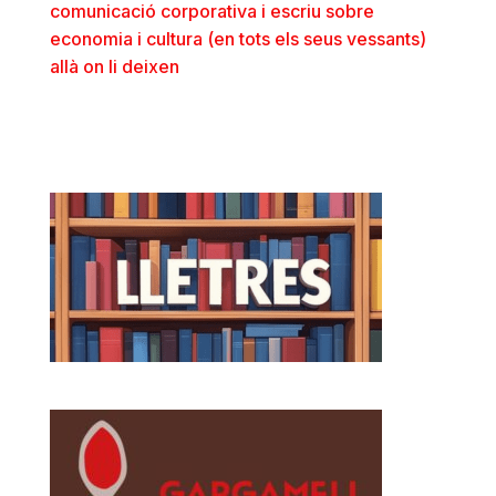
comunicació corporativa i escriu sobre
economia i cultura (en tots els seus vessants)
allà on li deixen