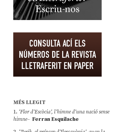
MÉS LLEGIT
1.
‘Flor d’Escòcia’, l’himne d’una nació sense
himne–
Ferran Esquilache
2.
‘Tyrik, el príncep d’Ilercavònia’, quan la