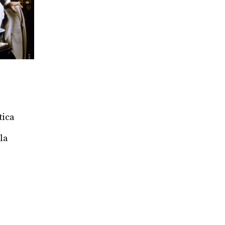
tica
la