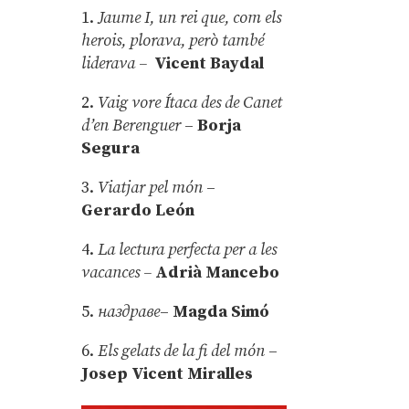
1.
Jaume I, un rei que, com els
herois, plorava, però també
liderava –
Vicent Baydal
2.
Vaig vore Ítaca des de Canet
d’en Berenguer
–
Borja
Segura
3.
Viatjar pel món
–
Gerardo León
4.
La lectura perfecta per a les
vacances –
Adrià Mancebo
5.
наздраве
–
Magda Simó
6.
Els gelats de la fi del món
–
Josep Vicent Miralles