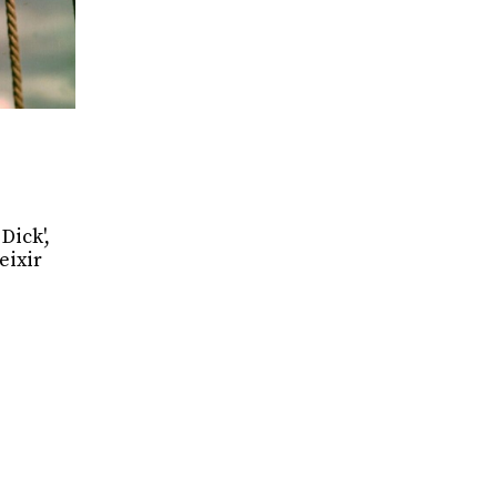
Dick',
eixir