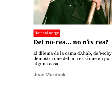
Notes al marge
Del no-res… no n’ix res?
El dilema de la cama d’Ahab, de 'Moby 
demostra que del no-res sí que en pot 
alguna cosa
Jean Murdock