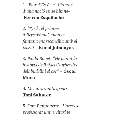
1.
‘Flor d’Escòcia’, l’himne
d’una nació sense himne–
Ferran Esquilache
2.
‘Tyrik, el príncep
d’Ilercavònia’, quan la
fantasia ens reconcilia amb el
passat
–
Karol Jabaloyas
3.
Paula Bonet: “He pintat la
història de Rafael Chirbes des
dels budells i el cor” –
Óscar
Mora
4.
Memòries anticipades
–
Toni Sabater
5.
Sara Barquinero: “L’accés al
professorat universitari té