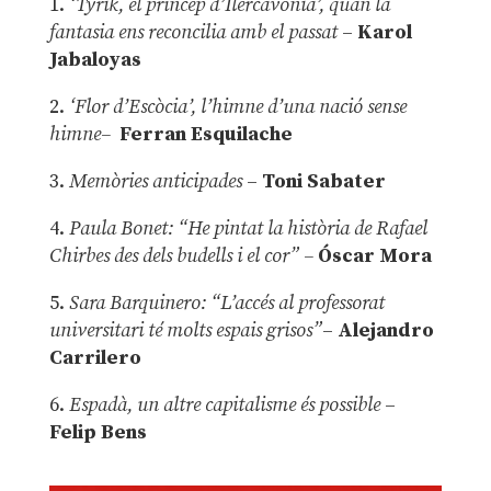
1.
‘Tyrik, el príncep d’Ilercavònia’, quan la
fantasia ens reconcilia amb el passat
–
Karol
Jabaloyas
2.
‘Flor d’Escòcia’, l’himne d’una nació sense
himne–
Ferran Esquilache
3.
Memòries anticipades
–
Toni Sabater
4.
Paula Bonet: “He pintat la història de Rafael
Chirbes des dels budells i el cor” –
Óscar Mora
5.
Sara Barquinero: “L’accés al professorat
universitari té molts espais grisos”
–
Alejandro
Carrilero
6.
Espadà, un altre capitalisme és possible
–
Felip Bens