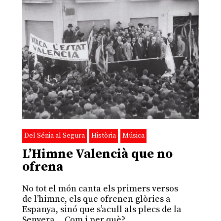
Del Sénia al Segura
Història
Música
L’Himne Valencià que no
ofrena
No tot el món canta els primers versos
de l’himne, els que ofrenen glòries a
Espanya, sinó que s’acull als plecs de la
Senyera… Com i per què?