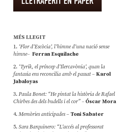
MÉS LLEGIT
1.
‘Flor d’Escòcia’, l’himne d’una nació sense
himne–
Ferran Esquilache
2.
‘Tyrik, el príncep d’Ilercavònia’, quan la
fantasia ens reconcilia amb el passat
–
Karol
Jabaloyas
3.
Paula Bonet: “He pintat la història de Rafael
Chirbes des dels budells i el cor” –
Óscar Mora
4.
Memòries anticipades
–
Toni Sabater
5.
Sara Barquinero: “L’accés al professorat