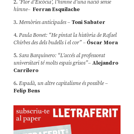
2.
‘Flor d’Escòcia’, l’himne d’una nació sense
himne–
Ferran Esquilache
3.
Memòries anticipades
–
Toni Sabater
4.
Paula Bonet: “He pintat la història de Rafael
Chirbes des dels budells i el cor” –
Óscar Mora
5.
Sara Barquinero: “L’accés al professorat
universitari té molts espais grisos”
–
Alejandro
Carrilero
6.
Espadà, un altre capitalisme és possible
–
Felip Bens