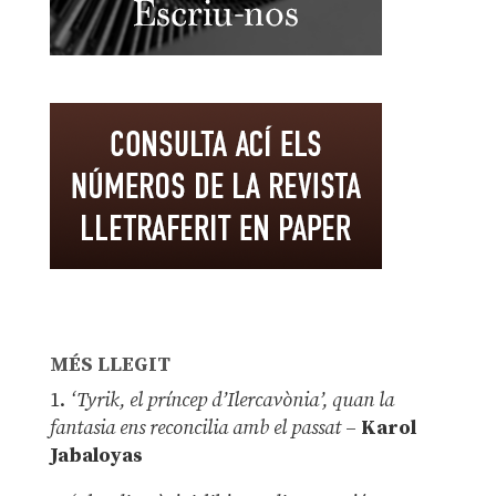
MÉS LLEGIT
1.
‘Tyrik, el príncep d’Ilercavònia’, quan la
fantasia ens reconcilia amb el passat
–
Karol
Jabaloyas