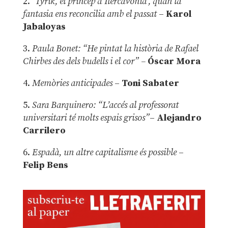
2.
‘Tyrik, el príncep d’Ilercavònia’, quan la
fantasia ens reconcilia amb el passat
–
Karol
Jabaloyas
3.
Paula Bonet: “He pintat la història de Rafael
Chirbes des dels budells i el cor” –
Óscar Mora
4.
Memòries anticipades
–
Toni Sabater
5.
Sara Barquinero: “L’accés al professorat
universitari té molts espais grisos”
–
Alejandro
Carrilero
6.
Espadà, un altre capitalisme és possible
–
Felip Bens