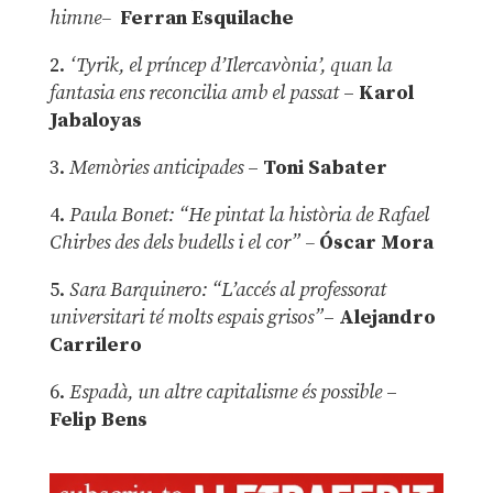
himne–
Ferran Esquilache
2.
‘Tyrik, el príncep d’Ilercavònia’, quan la
fantasia ens reconcilia amb el passat
–
Karol
Jabaloyas
3.
Memòries anticipades
–
Toni Sabater
4.
Paula Bonet: “He pintat la història de Rafael
Chirbes des dels budells i el cor” –
Óscar Mora
5.
Sara Barquinero: “L’accés al professorat
universitari té molts espais grisos”
–
Alejandro
Carrilero
6.
Espadà, un altre capitalisme és possible
–
Felip Bens