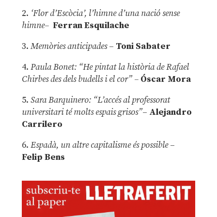
2.
‘Flor d’Escòcia’, l’himne d’una nació sense
himne–
Ferran Esquilache
3.
Memòries anticipades
–
Toni Sabater
4.
Paula Bonet: “He pintat la història de Rafael
Chirbes des dels budells i el cor” –
Óscar Mora
5.
Sara Barquinero: “L’accés al professorat
universitari té molts espais grisos”
–
Alejandro
Carrilero
6.
Espadà, un altre capitalisme és possible
–
Felip Bens