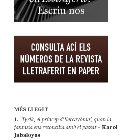
MÉS LLEGIT
1.
‘Tyrik, el príncep d’Ilercavònia’, quan la
fantasia ens reconcilia amb el passat
–
Karol
Jabaloyas