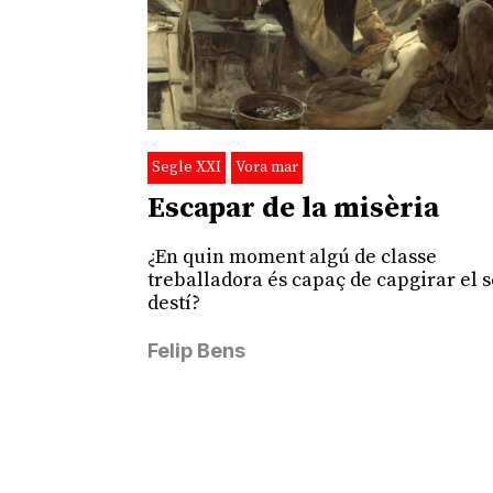
Segle XXI
Vora mar
Escapar de la misèria
¿En quin moment algú de classe
treballadora és capaç de capgirar el 
destí?
Felip Bens