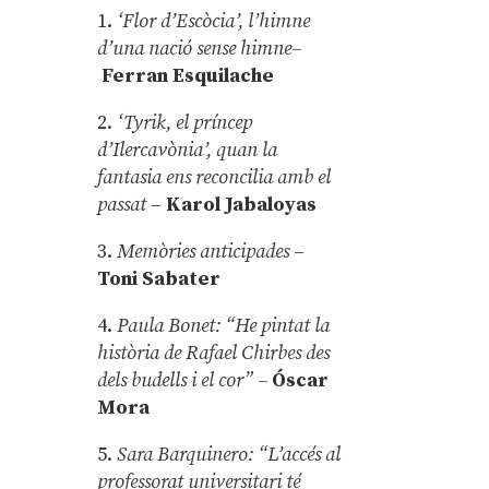
1.
‘Flor d’Escòcia’, l’himne
d’una nació sense himne–
Ferran Esquilache
2.
‘Tyrik, el príncep
d’Ilercavònia’, quan la
fantasia ens reconcilia amb el
passat
–
Karol Jabaloyas
3.
Memòries anticipades
–
Toni Sabater
4.
Paula Bonet: “He pintat la
història de Rafael Chirbes des
dels budells i el cor” –
Óscar
Mora
5.
Sara Barquinero: “L’accés al
professorat universitari té