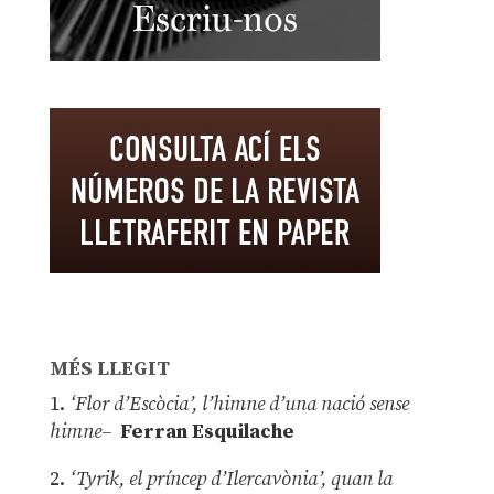
MÉS LLEGIT
1.
‘Flor d’Escòcia’, l’himne d’una nació sense
himne–
Ferran Esquilache
2.
‘Tyrik, el príncep d’Ilercavònia’, quan la