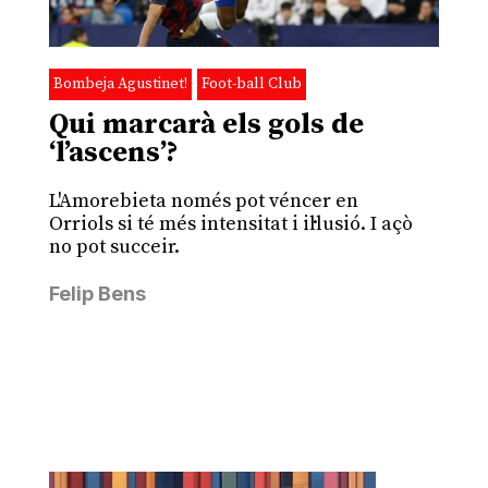
Bombeja Agustinet!
Foot-ball Club
Qui marcarà els gols de
‘l’ascens’?
L'Amorebieta només pot véncer en
Orriols si té més intensitat i il·lusió. I açò
no pot succeir.
Felip Bens