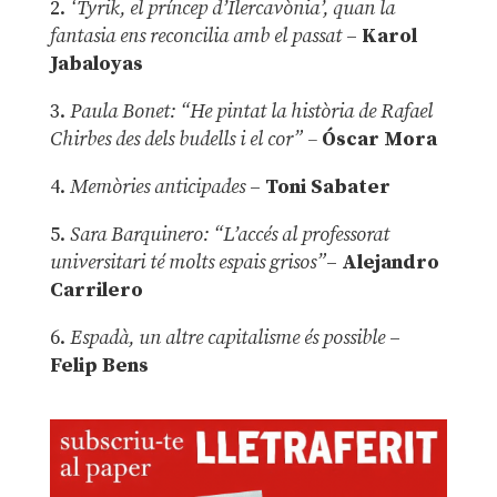
2.
‘Tyrik, el príncep d’Ilercavònia’, quan la
fantasia ens reconcilia amb el passat
–
Karol
Jabaloyas
3.
Paula Bonet: “He pintat la història de Rafael
Chirbes des dels budells i el cor” –
Óscar Mora
4.
Memòries anticipades
–
Toni Sabater
5.
Sara Barquinero: “L’accés al professorat
universitari té molts espais grisos”
–
Alejandro
Carrilero
6.
Espadà, un altre capitalisme és possible
–
Felip Bens