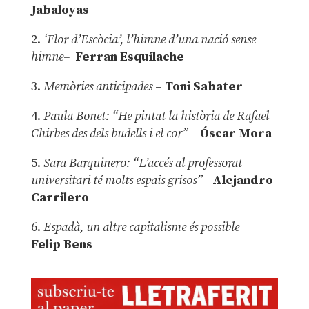
Jabaloyas
2.
‘Flor d’Escòcia’, l’himne d’una nació sense
himne–
Ferran Esquilache
3.
Memòries anticipades
–
Toni Sabater
4.
Paula Bonet: “He pintat la història de Rafael
Chirbes des dels budells i el cor” –
Óscar Mora
5.
Sara Barquinero: “L’accés al professorat
universitari té molts espais grisos”
–
Alejandro
Carrilero
6.
Espadà, un altre capitalisme és possible
–
Felip Bens