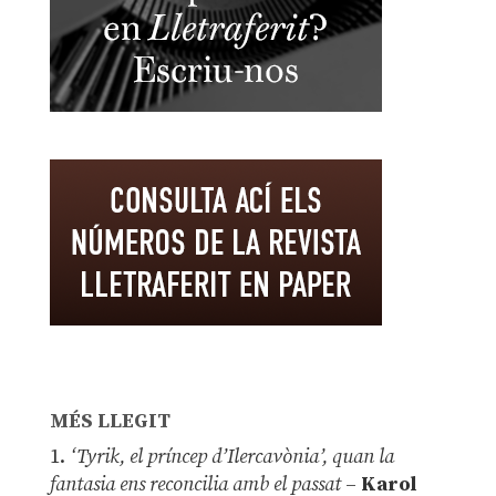
MÉS LLEGIT
1.
‘Tyrik, el príncep d’Ilercavònia’, quan la
fantasia ens reconcilia amb el passat
–
Karol