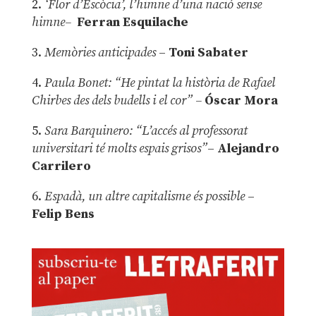
2.
‘Flor d’Escòcia’, l’himne d’una nació sense
himne–
Ferran Esquilache
3.
Memòries anticipades
–
Toni Sabater
4.
Paula Bonet: “He pintat la història de Rafael
Chirbes des dels budells i el cor” –
Óscar Mora
5.
Sara Barquinero: “L’accés al professorat
universitari té molts espais grisos”
–
Alejandro
Carrilero
6.
Espadà, un altre capitalisme és possible
–
Felip Bens