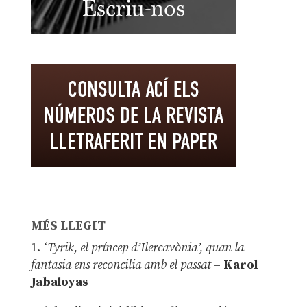
MÉS LLEGIT
1.
‘Tyrik, el príncep d’Ilercavònia’, quan la
fantasia ens reconcilia amb el passat
–
Karol
Jabaloyas