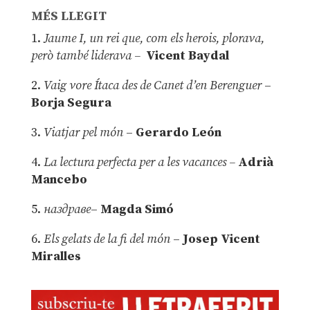
MÉS LLEGIT
1.
Jaume I, un rei que, com els herois, plorava,
però també liderava –
Vicent Baydal
2.
Vaig vore Ítaca des de Canet d’en Berenguer
–
Borja Segura
3.
Viatjar pel món
–
Gerardo León
4.
La lectura perfecta per a les vacances –
Adrià
Mancebo
5.
наздраве
–
Magda Simó
6.
Els gelats de la fi del món
–
Josep Vicent
Miralles