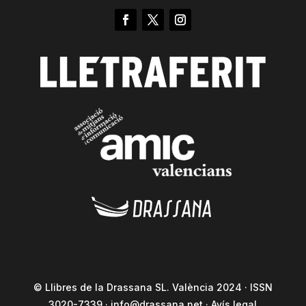
© Llibres de la Drassana SL. València 2024 · ISSN
3020-7339 ·
info@drassana.net
·
Avís legal