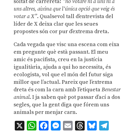
soltat de carrereta:
“no votaré ni a uns ni a
uns altres, aixina que l’única opció que veig és
votar a X”
. Qualsevol tall d’entrevista del
líder de X deixa clar que les seues
propostes són cor pur d’extrema dreta.
Cada vegada que visc una escena com eixa
em pregunte què està passant. El meu
amic és pacifista, creu en la justícia
igualitària, ajuda a qui ho necessita, és
ecologista, vol que el món del futur siga
millor que l’actual. Pareix que l’extrema
dreta és com la carn amb l’etiqueta
Benestar
animal
. I ja saben què pot passar d’ací a dos
segles, que la gent diga que fórem uns
animals per menjar carn.
X
WhatsApp
Facebook
Messenger
Email
Threads
Bluesky
Teleg