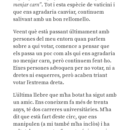
menjar carn”
. Tot i esta espècie de vaticini i
que ens agradaria canviar, continuem
salivant amb un bon rellomello.
Veent què està passant últimament amb
persones del meu entorn quan parlem
sobre a qui votar, comence a pensar que
els passa un poc com als qui ens agradaria
no menjar carn, però continuem fent-ho.
Eixes persones advoquen per no votar, ni a
dretes ni esquerres, però acaben triant
votar l’extrema dreta.
L’última llebre que m’ha botat ha sigut amb
un amic. Ens coneixem fa més de trenta
anys, té dos carreres universitàries. M’ha
dit que està fart d’este circ, que ens
manipulen (a mi també m’ha inclòs) i ha