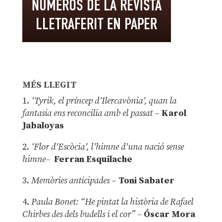
MÉS LLEGIT
1.
‘Tyrik, el príncep d’Ilercavònia’, quan la
fantasia ens reconcilia amb el passat
–
Karol
Jabaloyas
2.
‘Flor d’Escòcia’, l’himne d’una nació sense
himne–
Ferran Esquilache
3.
Memòries anticipades
–
Toni Sabater
4.
Paula Bonet: “He pintat la història de Rafael
Chirbes des dels budells i el cor” –
Óscar Mora