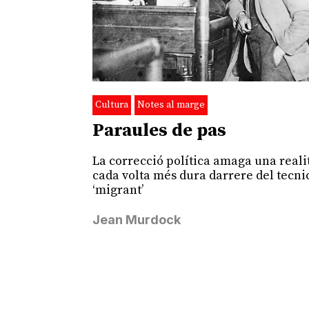
Cultura
Notes al marge
Paraules de pas
La correcció política amaga una reali
cada volta més dura darrere del tecn
‘migrant’
Jean Murdock