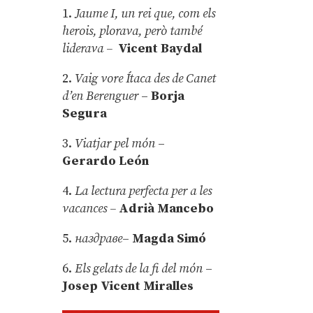
1.
Jaume I, un rei que, com els
herois, plorava, però també
liderava –
Vicent Baydal
2.
Vaig vore Ítaca des de Canet
d’en Berenguer
–
Borja
Segura
3.
Viatjar pel món
–
Gerardo León
4.
La lectura perfecta per a les
vacances –
Adrià Mancebo
5.
наздраве
–
Magda Simó
6.
Els gelats de la fi del món
–
Josep Vicent Miralles