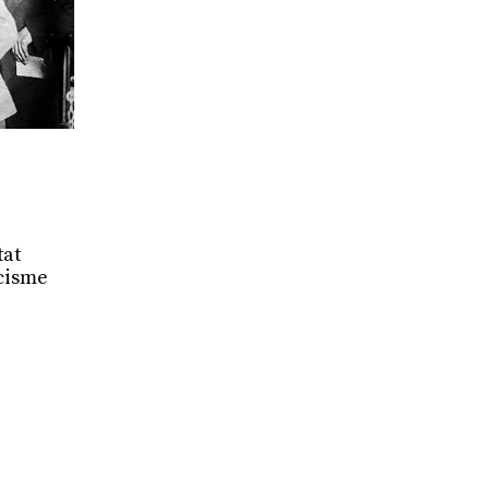
tat
icisme