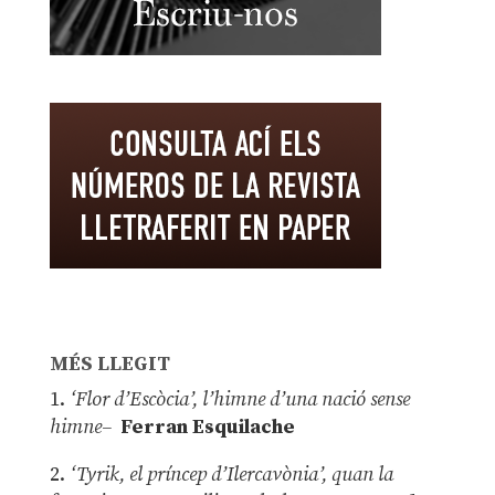
MÉS LLEGIT
1.
‘Flor d’Escòcia’, l’himne d’una nació sense
himne–
Ferran Esquilache
2.
‘Tyrik, el príncep d’Ilercavònia’, quan la