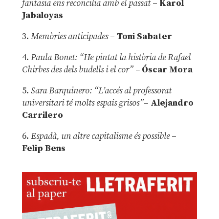
fantasia ens reconcilia amb el passat
–
Karol
Jabaloyas
3.
Memòries anticipades
–
Toni Sabater
4.
Paula Bonet: “He pintat la història de Rafael
Chirbes des dels budells i el cor” –
Óscar Mora
5.
Sara Barquinero: “L’accés al professorat
universitari té molts espais grisos”
–
Alejandro
Carrilero
6.
Espadà, un altre capitalisme és possible
–
Felip Bens