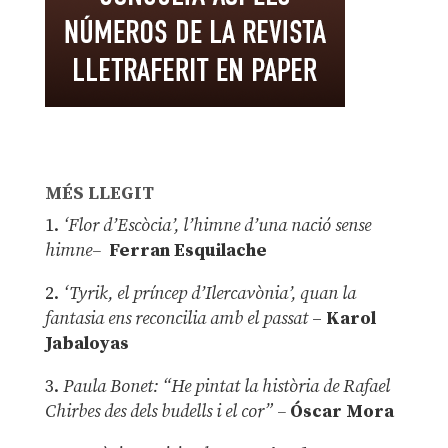
MÉS LLEGIT
1.
‘Flor d’Escòcia’, l’himne d’una nació sense
himne–
Ferran Esquilache
2.
‘Tyrik, el príncep d’Ilercavònia’, quan la
fantasia ens reconcilia amb el passat
–
Karol
Jabaloyas
3.
Paula Bonet: “He pintat la història de Rafael
Chirbes des dels budells i el cor” –
Óscar Mora