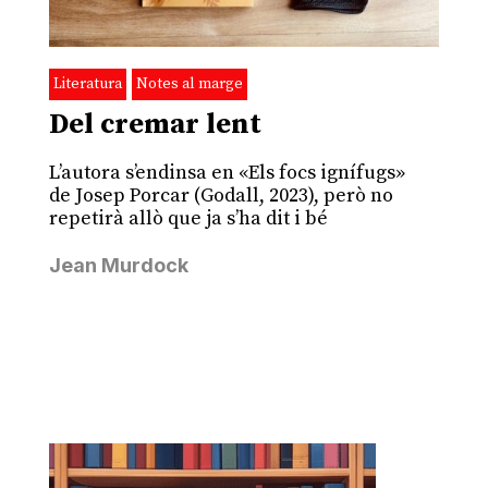
Literatura
Notes al marge
Del cremar lent
L’autora s’endinsa en «Els focs ignífugs»
de Josep Porcar (Godall, 2023), però no
repetirà allò que ja s’ha dit i bé
Jean Murdock