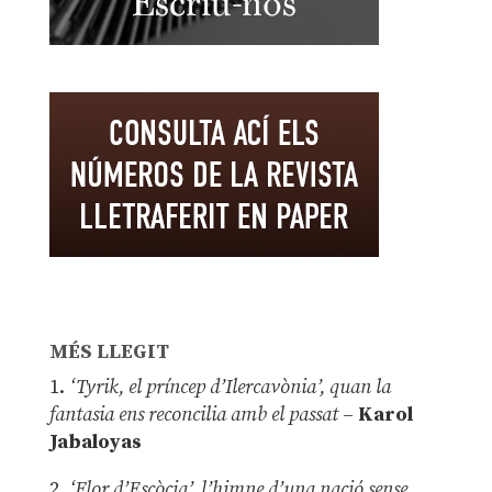
MÉS LLEGIT
1.
‘Tyrik, el príncep d’Ilercavònia’, quan la
fantasia ens reconcilia amb el passat
–
Karol
Jabaloyas
2.
‘Flor d’Escòcia’, l’himne d’una nació sense