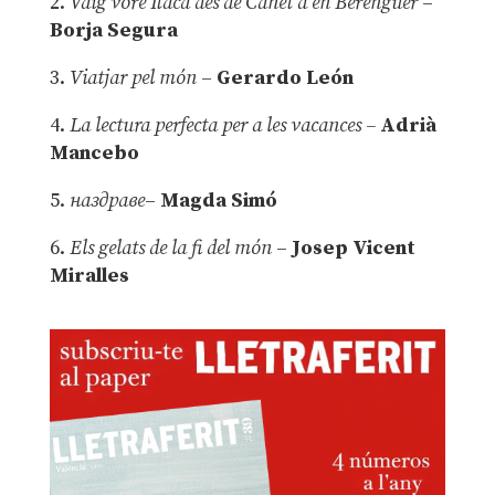
2.
Vaig vore Ítaca des de Canet d’en Berenguer
–
Borja Segura
3.
Viatjar pel món
–
Gerardo León
4.
La lectura perfecta per a les vacances –
Adrià
Mancebo
5.
наздраве
–
Magda Simó
6.
Els gelats de la fi del món
–
Josep Vicent
Miralles