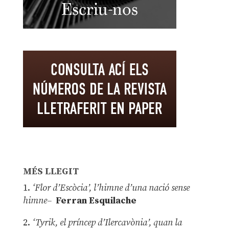
MÉS LLEGIT
1.
‘Flor d’Escòcia’, l’himne d’una nació sense
himne–
Ferran Esquilache
2.
‘Tyrik, el príncep d’Ilercavònia’, quan la