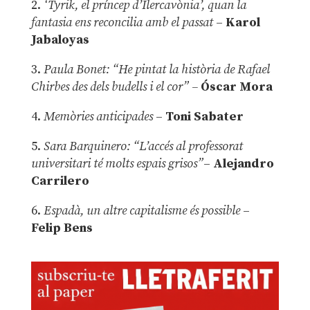
2.
‘Tyrik, el príncep d’Ilercavònia’, quan la
fantasia ens reconcilia amb el passat
–
Karol
Jabaloyas
3.
Paula Bonet: “He pintat la història de Rafael
Chirbes des dels budells i el cor” –
Óscar Mora
4.
Memòries anticipades
–
Toni Sabater
5.
Sara Barquinero: “L’accés al professorat
universitari té molts espais grisos”
–
Alejandro
Carrilero
6.
Espadà, un altre capitalisme és possible
–
Felip Bens