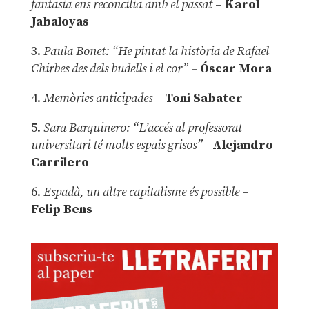
fantasia ens reconcilia amb el passat
–
Karol
Jabaloyas
3.
Paula Bonet: “He pintat la història de Rafael
Chirbes des dels budells i el cor” –
Óscar Mora
4.
Memòries anticipades
–
Toni Sabater
5.
Sara Barquinero: “L’accés al professorat
universitari té molts espais grisos”
–
Alejandro
Carrilero
6.
Espadà, un altre capitalisme és possible
–
Felip Bens