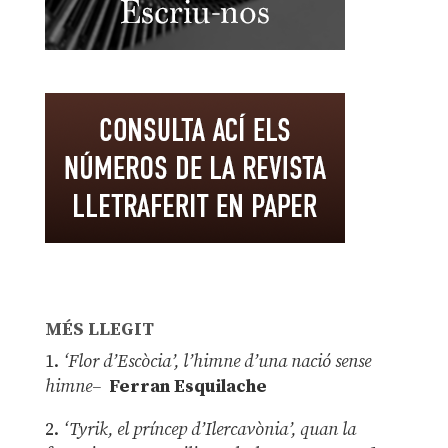
MÉS LLEGIT
1.
‘Flor d’Escòcia’, l’himne d’una nació sense
himne–
Ferran Esquilache
2.
‘Tyrik, el príncep d’Ilercavònia’, quan la