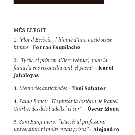
MÉS LLEGIT
1.
‘Flor d’Escòcia’, l’himne d’una nació sense
himne–
Ferran Esquilache
2.
‘Tyrik, el príncep d’Ilercavònia’, quan la
fantasia ens reconcilia amb el passat
–
Karol
Jabaloyas
3.
Memòries anticipades
–
Toni Sabater
4.
Paula Bonet: “He pintat la història de Rafael
Chirbes des dels budells i el cor” –
Óscar Mora
5.
Sara Barquinero: “L’accés al professorat
universitari té molts espais grisos”
–
Alejandro