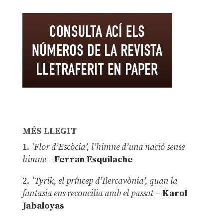
MÉS LLEGIT
1.
‘Flor d’Escòcia’, l’himne d’una nació sense
himne–
Ferran Esquilache
2.
‘Tyrik, el príncep d’Ilercavònia’, quan la
fantasia ens reconcilia amb el passat
–
Karol
Jabaloyas