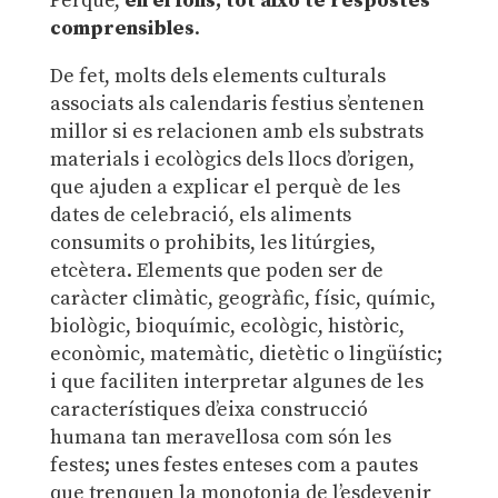
Perquè,
en el fons, tot això té respostes
comprensibles
.
De fet, molts dels elements culturals
associats als calendaris festius s’entenen
millor si es relacionen amb els substrats
materials i ecològics dels llocs d’origen,
que ajuden a explicar el perquè de les
dates de celebració, els aliments
consumits o prohibits, les litúrgies,
etcètera. Elements que poden ser de
caràcter climàtic, geogràfic, físic, químic,
biològic, bioquímic, ecològic, històric,
econòmic, matemàtic, dietètic o lingüístic;
i que faciliten interpretar algunes de les
característiques d’eixa construcció
humana tan meravellosa com són les
festes; unes festes enteses com a pautes
que trenquen la monotonia de l’esdevenir