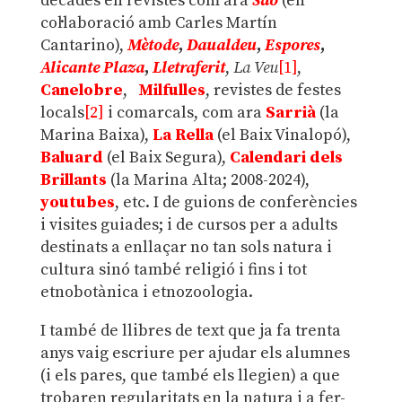
dècades en revistes com ara
Saó
(en
col·laboració amb Carles Martín
Cantarino),
Mètode
,
Daualdeu
,
Espores
,
Ali
cante
Plaza
,
Lletraferit
,
La Veu
[1]
,
Canelobre
,
Milfulles
, revistes de festes
locals
[2]
i comarcals, com ara
Sarrià
(la
Marina Baixa),
La Rella
(el Baix Vinalopó),
Baluard
(el Baix Segura),
Calendari dels
Brillants
(la Marina Alta; 2008-2024),
youtubes
, etc. I de guions de conferències
i visites guiades; i de cursos per a adults
destinats a enllaçar no tan sols natura i
cultura sinó també religió i fins i tot
etnobotànica i etnozoologia.
I també de llibres de text que ja fa trenta
anys vaig escriure per ajudar els alumnes
(i els pares, que també els llegien) a que
trobaren regularitats en la natura i a fer-