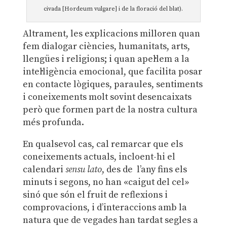
civada [Hordeum vulgare] i de la floració del blat).
Altrament, les explicacions milloren quan
fem dialogar ciències, humanitats, arts,
llengües i religions; i quan apel·lem a la
intel·ligència emocional, que facilita posar
en contacte lògiques, paraules, sentiments
i coneixements molt sovint desencaixats
però que formen part de la nostra cultura
més profunda.
En qualsevol cas, cal remarcar que els
coneixements actuals, incloent-hi el
calendari
sensu
lato
, des de l’any fins els
minuts i segons, no han «caigut del cel»
sinó que són el fruit de reflexions i
comprovacions, i d’interaccions amb la
natura que de vegades han tardat segles a