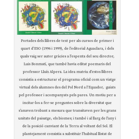
Portades dels llibres de text per als cursos de primer i
quart d’ESO (1996 i 1999), de l’editorial Aguaclara, i dels
quals vaig ser autor gràcies a l’espenta del seu director,
Luis Bonmatí, que també havia editat poemaris del
professor Lluís Alpera. La idea matriu d’estos llibres
consistia a estructurar el programa oficial com un viatge
virtual dels alumnes des del Pol Nord a l’Equador, guiats
pel professor i acompanyats pels pares. Un motiu per a
incitar-los a fer-se preguntes sobre la diversitat que
s’anaven trobant a mesura que transitaven per les grans
unitats del paisatge, els biomes; i també i al llarg de l’any i
de la posició canviant de la Terra al voltant del Sol. El
plantejament consistia a substituir l’habitual llistat de