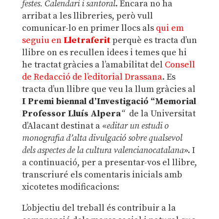
festes. Calendari i santoral
. Encara no ha
arribat a les llibreries, però vull
comunicar-lo en primer llocs als
qui em
seguiu en
Lletraferit
perquè es tracta d’un
llibre on es recullen idees i temes que hi
he tractat gràcies a l’amabilitat del
Consell
de Redacció de l’editorial Drassana
. Es
tracta d’un llibre que veu la llum gràcies al
I Premi biennal d’Investigació “Memorial
Professor Lluís Alpera
“
de la Universitat
d’Alacant destinat a «
editar un estudi o
monografia d’alta divulgació sobre qualsevol
dels aspectes de la cultura valencianocatalana
». I
a continuació, per a presentar-vos el llibre,
transcriuré els comentaris inicials amb
xicotetes modificacions:
L’objectiu del treball és contribuir a la