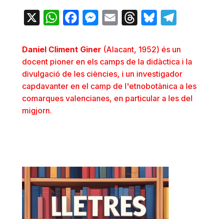
X
WhatsApp
Facebook
Messenger
Email
Threads
Bluesky
Teleg
Daniel Climent Giner
(Alacant, 1952) és un
docent pioner en els camps de la didàctica i la
divulgació de les ciències, i un investigador
capdavanter en el camp de l'etnobotànica a les
comarques valencianes, en particular a les del
migjorn.