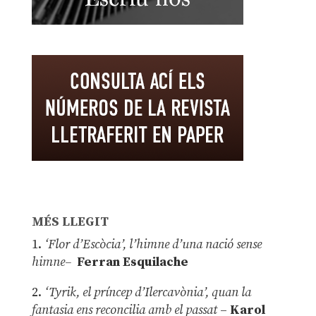
MÉS LLEGIT
1.
‘Flor d’Escòcia’, l’himne d’una nació sense
himne–
Ferran Esquilache
2.
‘Tyrik, el príncep d’Ilercavònia’, quan la
fantasia ens reconcilia amb el passat
–
Karol