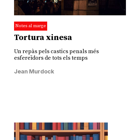
Notes al marge
Tortura xinesa
Un repàs pels castics penals més
esfereïdors de tots els temps
Jean Murdock