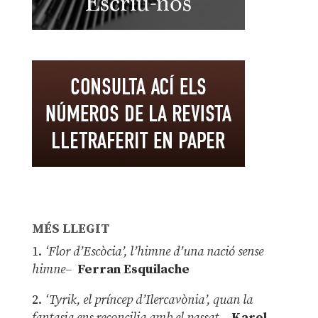
MÉS LLEGIT
1.
‘Flor d’Escòcia’, l’himne d’una nació sense
himne–
Ferran Esquilache
2.
‘Tyrik, el príncep d’Ilercavònia’, quan la
fantasia ens reconcilia amb el passat
–
Karol