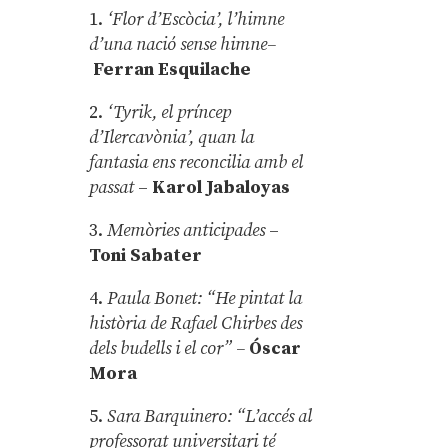
1.
‘Flor d’Escòcia’, l’himne
d’una nació sense himne–
Ferran Esquilache
2.
‘Tyrik, el príncep
d’Ilercavònia’, quan la
fantasia ens reconcilia amb el
passat
–
Karol Jabaloyas
3.
Memòries anticipades
–
Toni Sabater
4.
Paula Bonet: “He pintat la
història de Rafael Chirbes des
dels budells i el cor” –
Óscar
Mora
5.
Sara Barquinero: “L’accés al
professorat universitari té