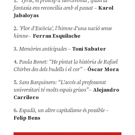
1.
‘Tyrik, el príncep d’Ilercavònia’, quan la
fantasia ens reconcilia amb el passat
–
Karol
Jabaloyas
2.
‘Flor d’Escòcia’, l’himne d’una nació sense
himne–
Ferran Esquilache
3.
Memòries anticipades
–
Toni Sabater
4.
Paula Bonet: “He pintat la història de Rafael
Chirbes des dels budells i el cor” –
Óscar Mora
5.
Sara Barquinero: “L’accés al professorat
universitari té molts espais grisos”
–
Alejandro
Carrilero
6.
Espadà, un altre capitalisme és possible
–
Felip Bens