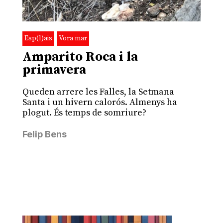
Esp(l)ais
Vora mar
Amparito Roca i la
primavera
Queden arrere les Falles, la Setmana
Santa i un hivern calorós. Almenys ha
plogut. És temps de somriure?
Felip Bens