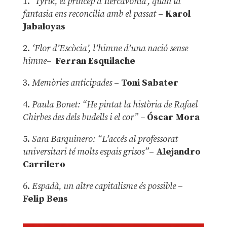
1.
‘Tyrik, el príncep d’Ilercavònia’, quan la
fantasia ens reconcilia amb el passat
–
Karol
Jabaloyas
2.
‘Flor d’Escòcia’, l’himne d’una nació sense
himne–
Ferran Esquilache
3.
Memòries anticipades
–
Toni Sabater
4.
Paula Bonet: “He pintat la història de Rafael
Chirbes des dels budells i el cor” –
Óscar Mora
5.
Sara Barquinero: “L’accés al professorat
universitari té molts espais grisos”
–
Alejandro
Carrilero
6.
Espadà, un altre capitalisme és possible
–
Felip Bens