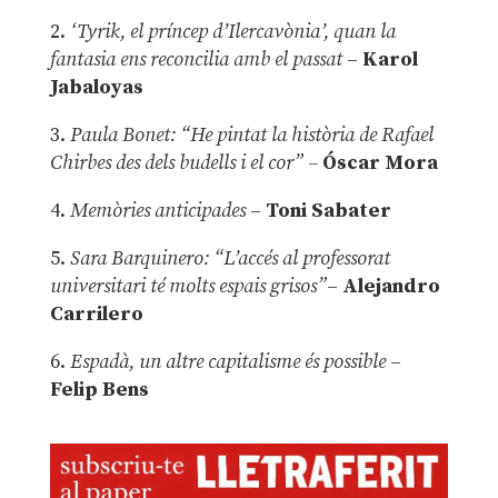
2.
‘Tyrik, el príncep d’Ilercavònia’, quan la
fantasia ens reconcilia amb el passat
–
Karol
Jabaloyas
3.
Paula Bonet: “He pintat la història de Rafael
Chirbes des dels budells i el cor” –
Óscar Mora
4.
Memòries anticipades
–
Toni Sabater
5.
Sara Barquinero: “L’accés al professorat
universitari té molts espais grisos”
–
Alejandro
Carrilero
6.
Espadà, un altre capitalisme és possible
–
Felip Bens