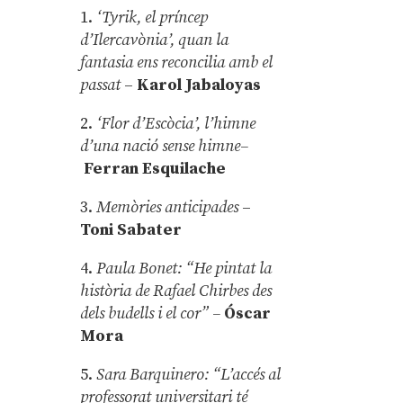
1.
‘Tyrik, el príncep
d’Ilercavònia’, quan la
fantasia ens reconcilia amb el
passat
–
Karol Jabaloyas
2.
‘Flor d’Escòcia’, l’himne
d’una nació sense himne–
Ferran Esquilache
3.
Memòries anticipades
–
Toni Sabater
4.
Paula Bonet: “He pintat la
història de Rafael Chirbes des
dels budells i el cor” –
Óscar
Mora
5.
Sara Barquinero: “L’accés al
professorat universitari té