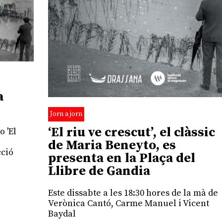
a
Jorn a jorn
‘El riu ve crescut’, el clàssic
o 'El
de Maria Beneyto, es
cció
presenta en la Plaça del
Llibre de Gandia
Este dissabte a les 18:30 hores de la mà de
Verònica Cantó, Carme Manuel i Vicent
Baydal