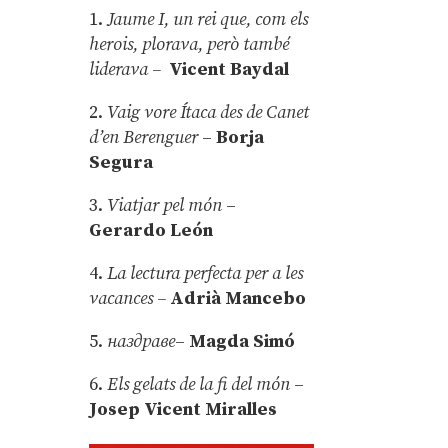
1.
Jaume I, un rei que, com els
herois, plorava, però també
liderava –
Vicent Baydal
2.
Vaig vore Ítaca des de Canet
d’en Berenguer
–
Borja
Segura
3.
Viatjar pel món
–
Gerardo León
4.
La lectura perfecta per a les
vacances –
Adrià Mancebo
5.
наздраве
–
Magda Simó
6.
Els gelats de la fi del món
–
Josep Vicent Miralles