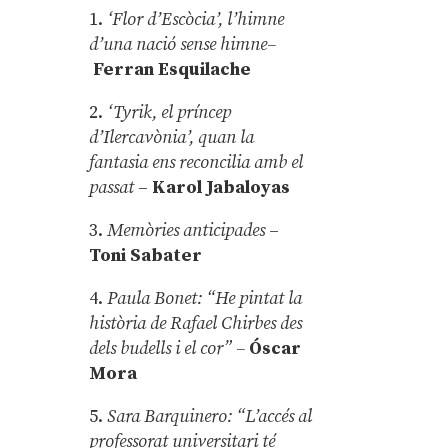
1.
‘Flor d’Escòcia’, l’himne
d’una nació sense himne–
Ferran Esquilache
2.
‘Tyrik, el príncep
d’Ilercavònia’, quan la
fantasia ens reconcilia amb el
passat
–
Karol Jabaloyas
3.
Memòries anticipades
–
Toni Sabater
4.
Paula Bonet: “He pintat la
història de Rafael Chirbes des
dels budells i el cor” –
Óscar
Mora
5.
Sara Barquinero: “L’accés al
professorat universitari té