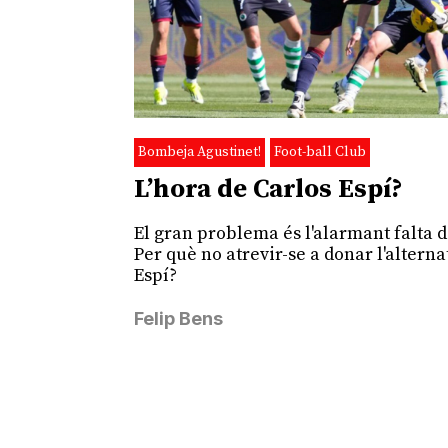
Bombeja Agustinet!
Foot-ball Club
L’hora de Carlos Espí?
El gran problema és l'alarmant falta d
Per què no atrevir-se a donar l'alterna
Espí?
Felip Bens