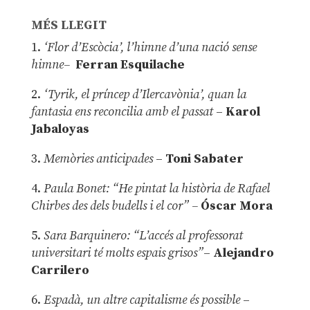
MÉS LLEGIT
1.
‘Flor d’Escòcia’, l’himne d’una nació sense
himne–
Ferran Esquilache
2.
‘Tyrik, el príncep d’Ilercavònia’, quan la
fantasia ens reconcilia amb el passat
–
Karol
Jabaloyas
3.
Memòries anticipades
–
Toni Sabater
4.
Paula Bonet: “He pintat la història de Rafael
Chirbes des dels budells i el cor” –
Óscar Mora
5.
Sara Barquinero: “L’accés al professorat
universitari té molts espais grisos”
–
Alejandro
Carrilero
6.
Espadà, un altre capitalisme és possible
–