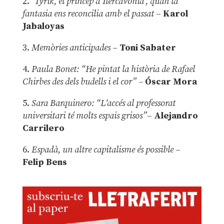
2.
‘Tyrik, el príncep d’Ilercavònia’, quan la
fantasia ens reconcilia amb el passat
–
Karol
Jabaloyas
3.
Memòries anticipades
–
Toni Sabater
4.
Paula Bonet: “He pintat la història de Rafael
Chirbes des dels budells i el cor” –
Óscar Mora
5.
Sara Barquinero: “L’accés al professorat
universitari té molts espais grisos”
–
Alejandro
Carrilero
6.
Espadà, un altre capitalisme és possible
–
Felip Bens