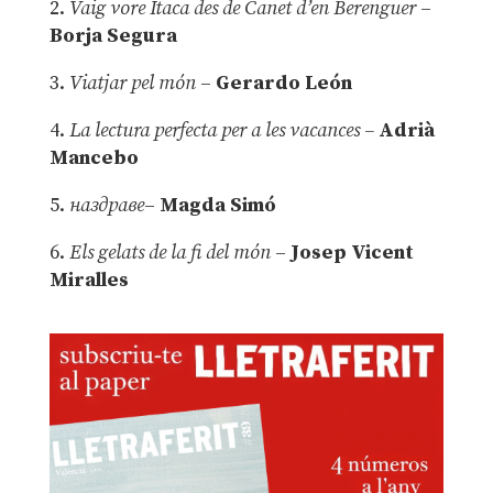
2.
Vaig vore Ítaca des de Canet d’en Berenguer
–
Borja Segura
3.
Viatjar pel món
–
Gerardo León
4.
La lectura perfecta per a les vacances –
Adrià
Mancebo
5.
наздраве
–
Magda Simó
6.
Els gelats de la fi del món
–
Josep Vicent
Miralles